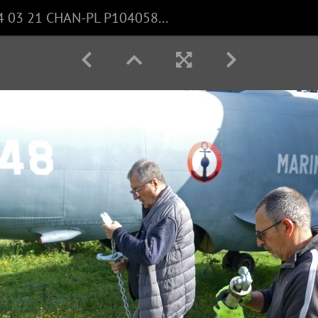
2024 03 21 CHAN-PL P1040589 ALM48 Saisines A.Tarradellas D.Carlier