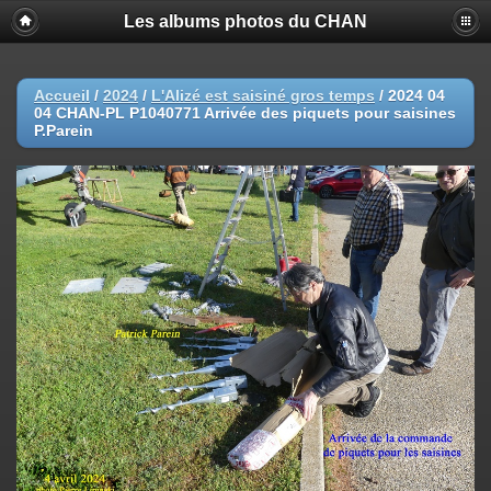
Les albums photos du CHAN
Accueil
/
2024
/
L'Alizé est saisiné gros temps
/
2024 04
04 CHAN-PL P1040771 Arrivée des piquets pour saisines
P.Parein