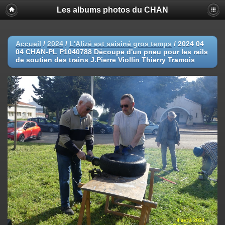
Les albums photos du CHAN
Accueil
/
2024
/
L'Alizé est saisiné gros temps
/
2024 04
04 CHAN-PL P1040788 Découpe d'un pneu pour les rails
de soutien des trains J.Pierre Viollin Thierry Tramois