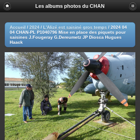
Les albums photos du CHAN
Accueil
/
2024
/
L'Alizé est saisiné gros temps
/
2024 04
04 CHAN-PL P1040796 Mise en place des piquets pour
saisines J.Fougeray G.Dereumetz JP Diosca Hugues
Haack