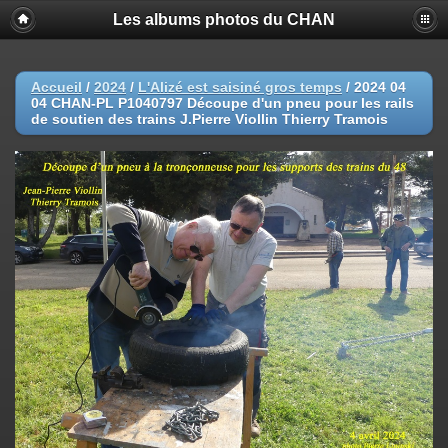
Les albums photos du CHAN
Accueil
/
2024
/
L'Alizé est saisiné gros temps
/
2024 04
04 CHAN-PL P1040797 Découpe d'un pneu pour les rails
de soutien des trains J.Pierre Viollin Thierry Tramois