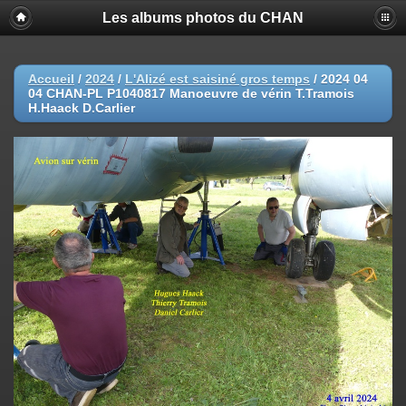
Les albums photos du CHAN
Accueil
/
2024
/
L'Alizé est saisiné gros temps
/
2024 04
04 CHAN-PL P1040817 Manoeuvre de vérin T.Tramois
H.Haack D.Carlier