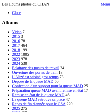
Les albums photos du CHAN
Menu
Close
Albums
Video
7
2015
3
2016
78
2017
464
2018
199
2022
1005
2023
978
2024
530
Eclairage des postes de travail
34
Ouverture des portes de train
18
L'Alizé est saisiné gros temps
73
Dépose de la queue MAD
50
Confection d'un support pour la queue MAD
25
Préparation queue MAD avant remise en état
17
Remise en état de la queue MAD
46
La queue MAD retrouve sa place
47
Repas de fin d'année pour le CSA
220
2025
275