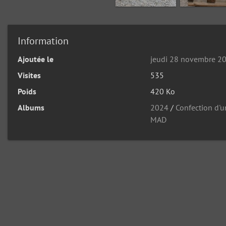
Information
Ajoutée le
jeudi 28 novembre 2
Visites
535
Poids
420 Ko
Albums
2024
/
Confection d'u
MAD