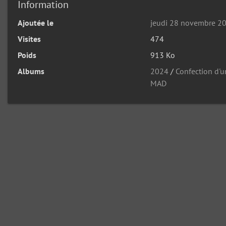
Information
Ajoutée le
jeudi 28 novembre 2
Visites
474
Poids
913 Ko
Albums
2024
/
Confection d'u
MAD