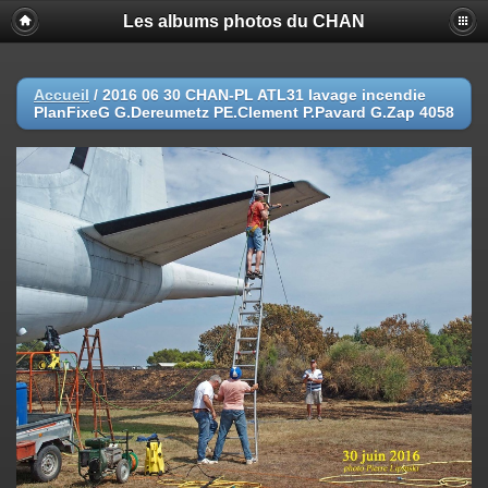
Les albums photos du CHAN
Accueil
/
2016 06 30 CHAN-PL ATL31 lavage incendie
PlanFixeG G.Dereumetz PE.Clement P.Pavard G.Zap 4058