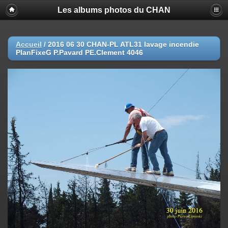
Les albums photos du CHAN
Accueil
/
2016 06 30 CHAN-PL ATL31 lavage incendie
PlanFixeG P.Pavard PE.Clement 4046