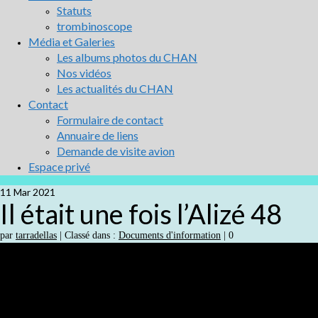
Statuts
trombinoscope
Média et Galeries
Les albums photos du CHAN
Nos vidéos
Les actualités du CHAN
Contact
Formulaire de contact
Annuaire de liens
Demande de visite avion
Espace privé
11
Mar 2021
Il était une fois l’Alizé 48
par
tarradellas
|
Classé dans :
Documents d'information
|
0