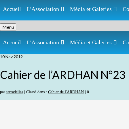
Accueil
L'Association
Média et Galeries
Co
Menu
Accueil
L'Association
Média et Galeries
Co
10
Nov 2019
Cahier de l’ARDHAN N°23
par
tarradellas
|
Classé dans :
Cahier de l'ARDHAN
|
0